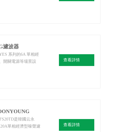
云永WYES濾波器
NG濾波器
YES 系列的6A 單相經
查看詳情
、開關電源等場景設
IN 導軌與螺絲雙安
，低漏電流、高絕緣，
雅電氣設備。
ONYOUNG
YFS20TD是韓國云永
查看詳情
5A,20A單相經濟型噪聲濾