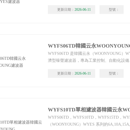
穩定運行。WYFT05T1A/WYFT10T1A韓國
更新日期：
2026-06-11
型號：
WYFS06TD韓國云永WOONYOU
WYFS06TD 是韓國云永（WOONYOUNG）W
濟型噪聲濾波器，專為工業控制、自動化設備
計，提供寬頻干擾抑制與穩定電源凈化，適配 D
更新日期：
2026-06-11
型號：
裝，韓國原廠制造，采用優質磁芯與安規元件
保障系統與人員安全。中國區代理商：唐山韓
WYFS06TD韓國云永WOONYOUNG濾波器
WYFS10TD單相濾波器韓國云永WO
WYFS06TD，WYFS10TD，WYFS15TD，W
（WOONYOUNG）WYES 系列的6A,10A,1