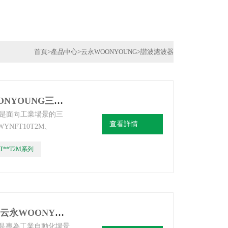
首頁
>
產品中心
>
云永WOONYOUNG
>
諧波濾波器
WYNFT**T2M系列韓國云永WOOONYOUNG三相高衰減濾波器
系列是面向工業場景的三
查看詳情
YNFT10T2M、
30T2M 五款主流型號，額
T**T2M系列
設計，專為三相動力設備
理：唐山韓雅電氣設備
WYNFS06T2M/WYNFS10T2M韓國云永WOONYOUNG/WYES單相濾波器
 系列是專為工業自動化場景