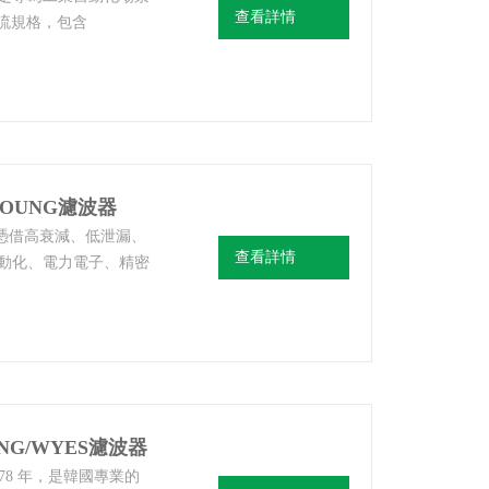
查看詳情
電流規格，包含
T2M、WYNFS20T2M、
準型號，統一采用端子臺接
相濾波器，中國區總代
YOUNG濾波器
器憑借高衰減、低泄漏、
查看詳情
動化、電力電子、精密
體等對電磁兼容
唐山韓雅電氣設備有限
NG濾波器
NG/WYES濾波器
978 年，是韓國專業的