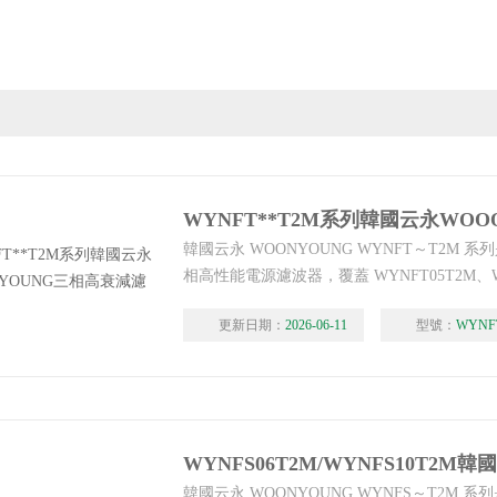
韓國云永 WOONYOUNG WYNFT～T2M 
相高性能電源濾波器，覆蓋 WYNFT05T2M、W
WYNFT15T2M、WYNFT20T2M、WYNFT
更新日期：
2026-06-11
型號：
WYNF
定電流從 5A 至 30A，采用統一端子臺接線
的電源凈化與電磁兼容防護打造。中國區總代
韓國云永WOOONYOUNG三相高衰減濾波器
韓國云永 WOONYOUNG WYNFS～T2M