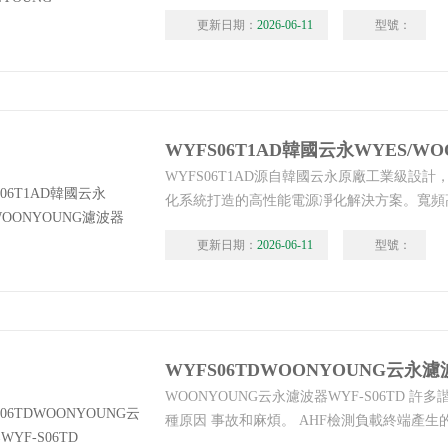
波器，專為工業控制、自動化設備、開關電源
更新日期：
2026-06-11
型號：
干擾抑制與穩定電源凈化，適配 DIN 導軌與
與部署。中國區代理商：唐山韓雅電氣，WYFS
國云永WOONYOUNG
WYFS06T1AD源自韓國云永原廠工業級設
化系統打造的高性能電源凈化解決方案。寬頻
150kHz～30MHz 傳導干擾，顯著提升設備
更新日期：
2026-06-11
型號：
性。中國區代理商：唐山韓雅電氣.WYFS06T
WYES/WOONYOUNG濾波器
WYFS06TDWOONYOUNG云永濾波
WOONYOUNG云永濾波器WYF-S06TD 
種原因 事故和麻煩。 AHF檢測負載終端產生
相位的反諧波 積極提高系統的穩定性和電能