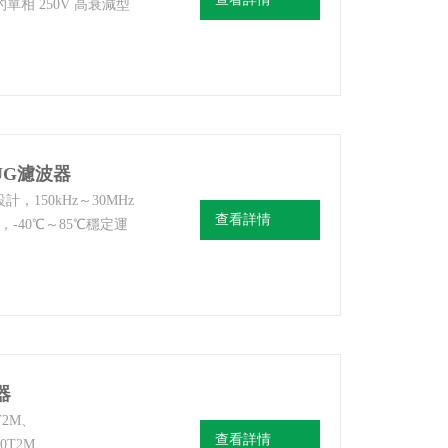
的單相 250V 高衰減型
理：唐山韓雅電氣設備
ONYOUNG
OUG濾波器
150kHz～30MHz
查看詳情
-40℃～85℃穩定運
誤觸，保障生產零中
波器
器
T2M、
查看詳情
20T2M、