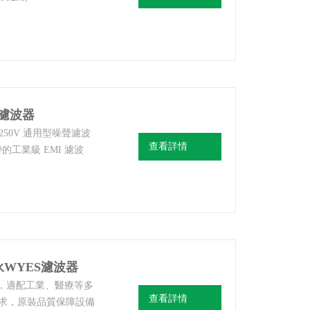
T250T2M是韓國云永
，覆蓋40A-250A全
頻抗干擾、高可靠性與
波器
云永濾波器
250V 通用型噪聲濾波
查看詳情
的工業級 EMI 濾波
80T2A/WYFT100T2A/WYFT120T2A/WYFT150T2A/WYFT200T2A/WYFT40
云永WYES濾波器
聲，適配工業、醫療等多
查看詳情
景需求，原裝品質保障設備