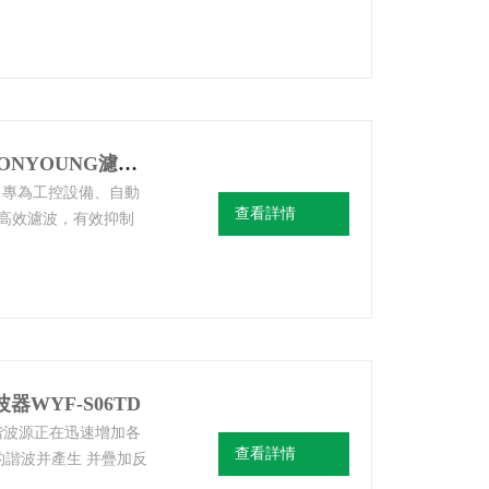
等場景設計，提供寬頻
螺絲雙安裝，兼顧性能
10TD單相濾波器韓
WYFS06T1AD韓國云永WYES/WOONYOUNG濾波器
計，專為工控設備、自動
查看詳情
高效濾波，有效抑制
抗干擾能力與運行穩定
1AD韓國云永
器WYF-S06TD
許多諧波源正在迅速增加各
查看詳情
的諧波并產生 并疊加反
質量。