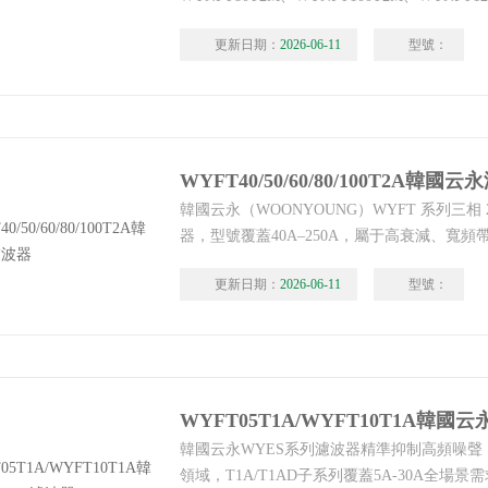
WYNFT150T2M、WYNFT200T2M、WYNF
更新日期：
2026-06-11
型號：
（WOONYOUNG）推出的工業級三相噪聲濾波器
功率段，專為三相工業供電系統設計，主打寬
便捷部署，WYNFT100T2M韓國云永三相濾
WYFT40/50/60/80/100T2A韓國
韓國云永（WOONYOUNG）WYFT 系列三相 
器，型號覆蓋40A–250A，屬于高衰減、寬頻帶
器。型號如下：
更新日期：
2026-06-11
型號：
WYFT40T2A/WYFT50T2A/WYFT60T2A/WYFT
韓國云永濾波器
WYFT05T1A/WYFT10T1A韓國
韓國云永WYES系列濾波器精準抑制高頻噪
領域，T1A/T1AD子系列覆蓋5A-30A全場