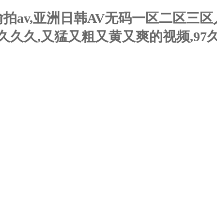
偷拍av,亚洲日韩AV无码一区二区三
久久久,又猛又粗又黄又爽的视频,97久
心
產品展示
技術支持
在線留言