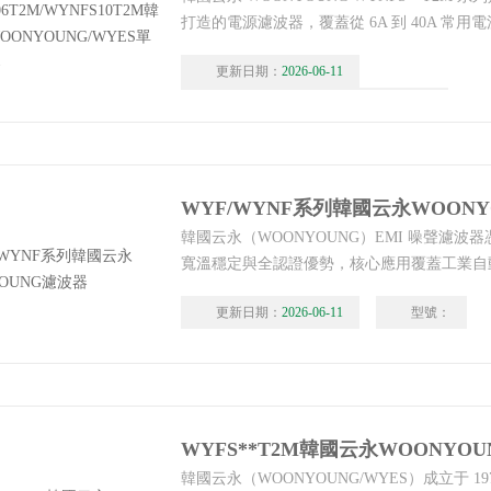
打造的電源濾波器，覆蓋從 6A 到 40A 常用
WYNFS06T2M、WYNFS10T2M、WYNFS15
更新日期：
2026-06-11
WYNFS30T2M、WYNFS40T2M 六款標
線設計，韓國云永WOONYOUNG/WYES單
型號：
WYNFS06T2M/WYNFS10T2M
理：唐山韓雅電氣設備有限公司
WYF/WYNF系列韓國云永WOON
韓國云永（WOONYOUNG）EMI 噪聲濾波
寬溫穩定與全認證優勢，核心應用覆蓋工業自
設備、醫療、新能源、通信、軌道交通、半導
更新日期：
2026-06-11
型號：
（EMC）要求嚴苛的領域。中國區代理商：
公司，WYF/WYNF系列韓國云永WOONYOU
WYFS**T2M韓國云永WOONYOU
韓國云永（WOONYOUNG/WYES）成立于 1