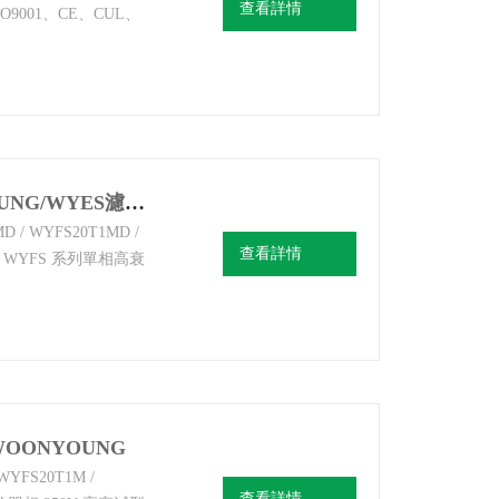
查看詳情
001、CE、CUL、
、伺服、變頻器、開關
列單相高性能噪聲濾波器
T2M、WYFS**T2M韓
WYFS**T1MD韓國云永WOONYOUNG/WYES濾波器
D / WYFS20T1MD /
查看詳情
）WYFS 系列單相高衰
FS代表韓國云永單相濾
線塑料外殼，M為多級高
韓國云永
OONYOUNG
WYFS20T1M /
查看詳情