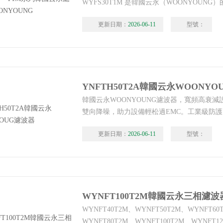
WYFS30T1M 是韓國云永（WOONYOUNG）
噪聲濾波器，屬于WYFS 系列。中國區總代
更新日期：
2026-06-11
型號：
有限公司WYFS**T1M系列韓國云永濾波器WO
YNFTH50T2A韓國云永WOONY
韓國云永WOONYOUNG濾波器，寬頻高衰減設計，
雙向降噪，助力設備輕松過EMC。工業級防護，
行，適配變頻器、電機等嚴苛場景，抗干擾防
更新日期：
2026-06-11
型號：
斷。YNFTH50T2A韓國云永WOONYOUG濾
WYNFT100T2M韓國云永三相濾波
WYNFT40T2M、WYNFT50T2M、WYNFT60
WYNFT80T2M、WYNFT100T2M、WYNFT1